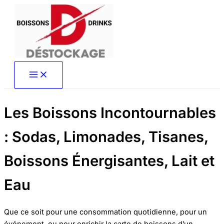
Aller
au
contenu
Les Boissons Incontournables
: Sodas, Limonades, Tisanes,
Boissons Énergisantes, Lait et
Eau
Que ce soit pour une consommation quotidienne, pour un
événement, ou pour enrichir la carte de boissons d’un