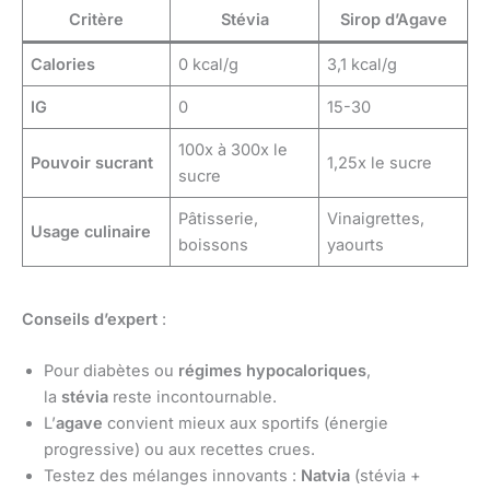
Critère
Stévia
Sirop d’Agave
Calories
0 kcal/g
3,1 kcal/g
IG
0
15-30
100x à 300x le
Pouvoir sucrant
1,25x le sucre
sucre
Pâtisserie,
Vinaigrettes,
Usage culinaire
boissons
yaourts
Conseils d’expert
:
Pour diabètes ou
régimes hypocaloriques
,
la
stévia
reste incontournable.
L’
agave
convient mieux aux sportifs (énergie
progressive) ou aux recettes crues.
Testez des mélanges innovants :
Natvia
(stévia +