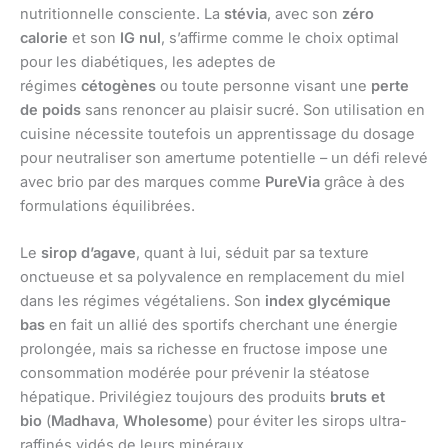
nutritionnelle consciente. La
stévia
, avec son
zéro
calorie
et son
IG nul
, s’affirme comme le choix optimal
pour les diabétiques, les adeptes de
régimes
cétogènes
ou toute personne visant une
perte
de poids
sans renoncer au plaisir sucré. Son utilisation en
cuisine nécessite toutefois un apprentissage du dosage
pour neutraliser son amertume potentielle – un défi relevé
avec brio par des marques comme
PureVia
grâce à des
formulations équilibrées.
Le
sirop d’agave
, quant à lui, séduit par sa texture
onctueuse et sa polyvalence en remplacement du miel
dans les régimes végétaliens. Son
index glycémique
bas
en fait un allié des sportifs cherchant une énergie
prolongée, mais sa richesse en fructose impose une
consommation modérée pour prévenir la stéatose
hépatique. Privilégiez toujours des produits
bruts et
bio
(
Madhava
,
Wholesome
) pour éviter les sirops ultra-
raffinés vidés de leurs minéraux.