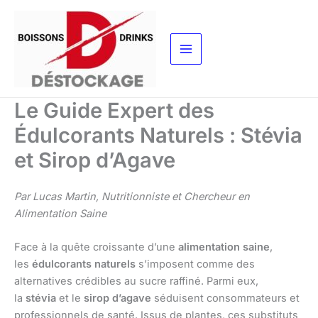
Aller
au
contenu
Le Guide Expert des
Édulcorants Naturels : Stévia
et Sirop d’Agave
Par Lucas Martin, Nutritionniste et Chercheur en
Alimentation Saine
Face à la quête croissante d’une
alimentation saine
,
les
édulcorants naturels
s’imposent comme des
alternatives crédibles au sucre raffiné. Parmi eux,
la
stévia
et le
sirop d’agave
séduisent consommateurs et
professionnels de santé. Issus de plantes, ces substituts