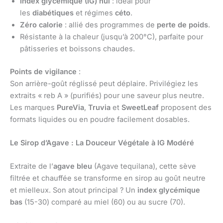
Index glycémique (IG) nul
: idéal pour
les
diabétiques
et régimes
céto
.
Zéro calorie
: allié des programmes de
perte de poids
.
Résistante à la chaleur (jusqu’à 200°C), parfaite pour
pâtisseries et boissons chaudes.
Points de vigilance
:
Son arrière-goût réglissé peut déplaire. Privilégiez les
extraits « reb A » (purifiés) pour une saveur plus neutre.
Les marques
PureVia
,
Truvia
et
SweetLeaf
proposent des
formats liquides ou en poudre facilement dosables.
Le Sirop d’Agave : La Douceur Végétale à IG Modéré
Extraite de l’
agave bleu
(Agave tequilana), cette sève
filtrée et chauffée se transforme en sirop au goût neutre
et mielleux. Son atout principal ? Un
index glycémique
bas
(15-30) comparé au miel (60) ou au sucre (70).