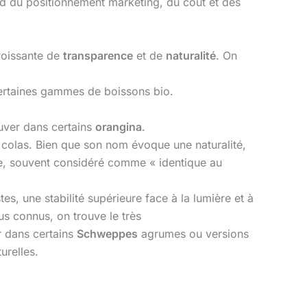
nd du positionnement marketing, du coût et des
roissante de
transparence
et de
naturalité
. On
certaines gammes de boissons bio.
ouver dans certains
orangina
.
 colas. Bien que son nom évoque une naturalité,
e, souvent considéré comme « identique au
tes, une stabilité supérieure face à la lumière et à
s connus, on trouve le très
r dans certains
Schweppes
agrumes ou versions
urelles.