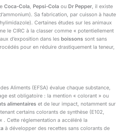
e
Coca-Cola
,
Pepsi-Cola
ou
Dr Pepper
, il existe
e d’ammonium). Sa fabrication, par cuisson à haute
limidazole). Certaines études sur les animaux
me le CIRC à la classer comme « potentiellement
eaux d’exposition dans les
boissons
sont sans
rocédés pour en réduire drastiquement la teneur,
é des Aliments (EFSA) évalue chaque substance,
ge est obligatoire : la mention « colorant » ou
nts alimentaires
et de leur impact, notamment sur
ntenant certains colorants de synthèse (E102,
« . Cette réglementation a accéléré la
ta
à développer des recettes sans colorants de