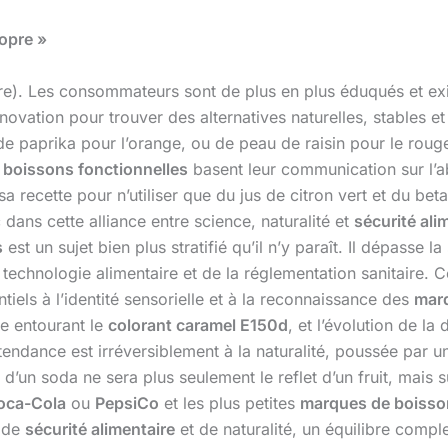
ropre »
pre). Les consommateurs sont de plus en plus éduqués et exig
nnovation pour trouver des alternatives naturelles, stables
, de paprika pour l’orange, ou de peau de raisin pour le ro
s
boissons fonctionnelles
basent leur communication sur l’a
a recette pour n’utiliser que du jus de citron vert et du bet
dans cette alliance entre science, naturalité et
sécurité ali
s
est un sujet bien plus stratifié qu’il n’y paraît. Il dépasse
chnologie alimentaire et de la réglementation sanitaire. Ces
iels à l’identité sensorielle et à la reconnaissance des
mar
le entourant le
colorant caramel E150d
, et l’évolution de l
tendance est irréversiblement à la naturalité, poussée par 
un soda ne sera plus seulement le reflet d’un fruit, mais s
oca-Cola
ou
PepsiCo
et les plus petites
marques de boisso
e de
sécurité alimentaire
et de naturalité, un équilibre compl