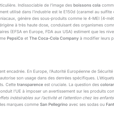
ticulière. Indissociable de l’image des
boissons cola
comm
nt utilisé dans l’industrie est le E150d (caramel au sulfit
acaux, génère des sous-produits comme le 4-MEI (4-méthy
cérigène à très haute dose, conduisant des organismes com
itaires (EFSA en Europe, FDA aux USA) estiment que les niv
omme
PepsiCo
et
The Coca-Cola Company
à modifier leurs p
ent encadrée. En Europe, l’Autorité Européenne de Sécurit
autorise son usage dans des denrées spécifiques. L’étiqueta
nts. Cette
transparence
est cruciale. La question des
colora
 conduit l’UE à imposer un avertissement sur les produits co
fets indésirables sur l’activité et l’attention chez les enfants
t des marques comme
San Pellegrino
avec ses sodas ou
Fan