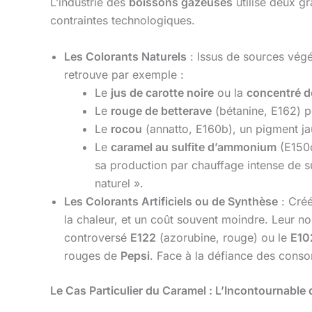
L’industrie des
boissons gazeuses
utilise deux g
contraintes technologiques.
Les Colorants Naturels
: Issus de sources végé
retrouve par exemple :
Le
jus de carotte noire
ou la
concentré d
Le
rouge de betterave
(bétanine, E162) po
Le
rocou
(annatto, E160b), un pigment ja
Le
caramel au sulfite d’ammonium
(E150d
sa production par chauffage intense de 
naturel ».
Les Colorants Artificiels ou de Synthèse
: Créé
la chaleur, et un coût souvent moindre. Leur 
controversé
E122
(azorubine, rouge) ou le
E10
rouges de
Pepsi
. Face à la défiance des conso
Le Cas Particulier du Caramel : L’Incontournable