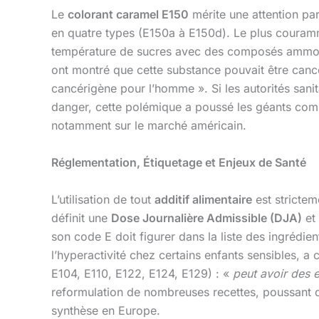
Le
colorant caramel E150
mérite une attention par
en quatre types (E150a à E150d). Le plus couramme
température de sucres avec des composés ammoni
ont montré que cette substance pouvait être can
cancérigène pour l’homme ». Si les autorités san
danger, cette polémique a poussé les géants c
notamment sur le marché américain.
Réglementation, Étiquetage et Enjeux de Santé
L’utilisation de tout
additif alimentaire
est strictem
définit une
Dose Journalière Admissible (DJA)
et 
son code E doit figurer dans la liste des ingrédie
l’hyperactivité chez certains enfants sensibles, a
E104, E110, E122, E124, E129) : «
peut avoir des ef
reformulation de nombreuses recettes, poussan
synthèse en Europe.