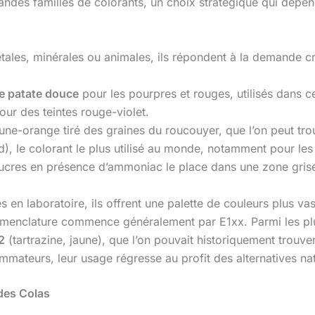
randes familles de colorants, un choix stratégique qui dépe
tales, minérales ou animales, ils répondent à la demande c
e patate douce
pour les pourpres et rouges, utilisés dans 
ur des teintes rouge-violet.
une-orange tiré des graines du roucouyer, que l’on peut tr
), le colorant le plus utilisé au monde, notamment pour les
sucres en présence d’ammoniac le place dans une zone gris
s en laboratoire, ils offrent une palette de couleurs plus vas
nomenclature commence généralement par E1xx. Parmi les plu
2
(tartrazine, jaune), que l’on pouvait historiquement trouve
mmateurs, leur usage régresse au profit des alternatives nat
 des Colas