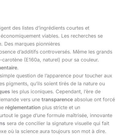
ent des listes d’ingrédients courtes et
 et économiquement viables. Les recherches se
uge. Des marques pionnières
bsence d’additifs controversés. Même les grands
a-carotène (E160a, naturel) pour sa couleur.
mentaire
.
 la simple question de l’apparence pour toucher aux
 pigments, qu’ils soient tirés de la nature ou
ques
les plus iconiques. Cependant, l’ère de
a demande vers une
transparence
absolue ont forcé
une
réglementation
plus stricte et un
urtout le gage d’une formule maîtrisée, innovante
ns
sera de concilier la signature visuelle qui fait
exe où la science aura toujours son mot à dire.