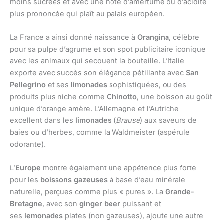
moins sucrées et avec une note d’amertume ou d’acidité
plus prononcée qui plaît au palais européen.
La France a ainsi donné naissance à
Orangina
, célèbre
pour sa pulpe d’agrume et son spot publicitaire iconique
avec les animaux qui secouent la bouteille. L’Italie
exporte avec succès son élégance pétillante avec
San
Pellegrino
et ses
limonades
sophistiquées, ou des
produits plus niche comme
Chinotto
, une boisson au goût
unique d’orange amère. L’Allemagne et l’Autriche
excellent dans les
limonades
(
Brause
) aux saveurs de
baies ou d’herbes, comme la Waldmeister (aspérule
odorante).
L’
Europe
montre également une appétence plus forte
pour les
boissons gazeuses
à base d’eau minérale
naturelle, perçues comme plus « pures ». La
Grande-
Bretagne
, avec son
ginger beer
puissant et
ses
lemonades
plates (non gazeuses), ajoute une autre