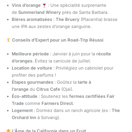
Vins d’orange
: Une spécialité surprenante
de
Summerland Winery
près de Santa Barbara.
Bières aromatisées
:
The Bruery
(Placentia) brasse
une IPA aux zestes d’orange sanguine.
Conseils d’Expert pour un Road-Trip Réussi
Meilleure période
: Janvier à juin pour la
récolte
d’oranges
. Évitez la canicule de juillet.
Location de voiture
: Privilégiez un cabriolet pour
profiter des parfums !
Étapes gourmandes
: Goûtez la
tarte à
l’orange
du
Citrus Cafe
(Ojai).
Éco-attitude
: Soutenez les
fermes certifiées Fair
Trade
comme
Farmers Direct
.
Logement
: Dormez dans un ranch agricole (ex :
The
Orchard Inn
à Solvang).
L’Âme de la Californie dans un Fruit