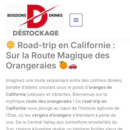
Aller
au
contenu
Road-trip en Californie :
Sur la Route Magique des
Orangeraies
Imaginez une route serpentant entre des collines dorées,
bordée d’arbres croulant sous le poids d’
oranges de
Californie
juteuses et vibrantes. Bienvenue sur la
mythique
route des orangeraies
! Ce
road-trip en
Californie
vous plonge au cœur de l’histoire agricole de
l’État, où les
vergers d’orangers
s’étendent à perte de
vue. De la Central Valley aux contreforts ensoleillés du
Sud, chaque kilomètre révèle un héritage fruitier vieux de