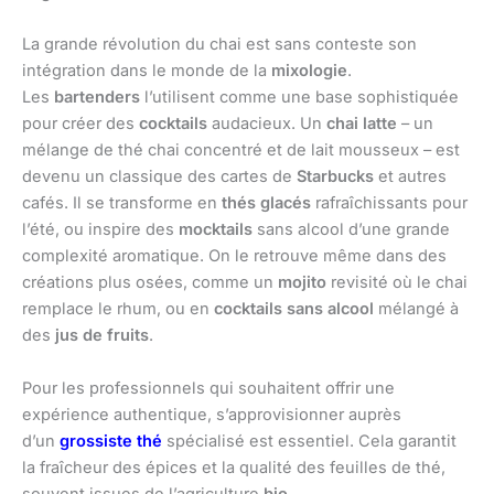
La grande révolution du chai est sans conteste son
intégration dans le monde de la
mixologie
.
Les
bartenders
l’utilisent comme une base sophistiquée
pour créer des
cocktails
audacieux. Un
chai latte
– un
mélange de thé chai concentré et de lait mousseux – est
devenu un classique des cartes de
Starbucks
et autres
cafés. Il se transforme en
thés glacés
rafraîchissants pour
l’été, ou inspire des
mocktails
sans alcool d’une grande
complexité aromatique. On le retrouve même dans des
créations plus osées, comme un
mojito
revisité où le chai
remplace le rhum, ou en
cocktails sans alcool
mélangé à
des
jus de fruits
.
Pour les professionnels qui souhaitent offrir une
expérience authentique, s’approvisionner auprès
d’un
grossiste thé
spécialisé est essentiel. Cela garantit
la fraîcheur des épices et la qualité des feuilles de thé,
souvent issues de l’agriculture
bio
.