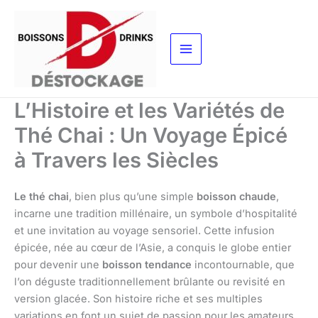
Aller
au
contenu
L’Histoire et les Variétés de
Thé Chai : Un Voyage Épicé
à Travers les Siècles
Le thé chai
, bien plus qu’une simple
boisson chaude
,
incarne une tradition millénaire, un symbole d’hospitalité
et une invitation au voyage sensoriel. Cette infusion
épicée, née au cœur de l’Asie, a conquis le globe entier
pour devenir une
boisson tendance
incontournable, que
l’on déguste traditionnellement brûlante ou revisité en
version glacée. Son histoire riche et ses multiples
variations en font un sujet de passion pour les amateurs