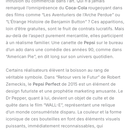
intrusion du commercial dans l’art. Qui n’a jamais
remarqué l’omniprésence du
Coca-Cola
rougeoyant dans
des films comme “Les Aventuriers de l’Arche Perdue” ou
“L’Étrange Histoire de Benjamin Button” ? Ces apparitions,
loin d’être gratuites, sont le fruit de contrats lucratifs. Mais
au-delà de l’aspect purement mercantile, elles participent
à un réalisme familier. Une canette de
Pepsi
sur le bureau
d’un ado dans une comédie des années 90, comme dans
“American Pie”, en dit long sur son univers quotidien.
Certains réalisateurs élèvent la boisson au rang de
véritable symbole. Dans “Retour vers le Futur” de Robert
Zemeckis, le
Pepsi Perfect
de 2015 est un élément de
design futuriste et une prophétie marketing amusante. Le
Dr Pepper, quant à lui, devient un objet de culte et de
quête dans le film “WALL-E”, représentant une relique
d’un monde consumériste disparu. La couleur et la forme
iconique de ces bouteilles en font des éléments visuels
puissants, immédiatement reconnaissables, qui