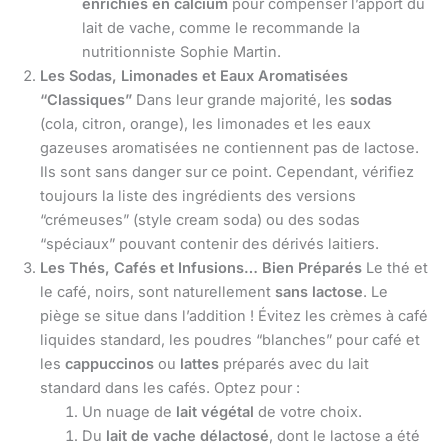
enrichies en calcium
pour compenser l’apport du
lait de vache, comme le recommande la
nutritionniste Sophie Martin.
Les Sodas, Limonades et Eaux Aromatisées
“Classiques”
Dans leur grande majorité, les
sodas
(cola, citron, orange), les limonades et les eaux
gazeuses aromatisées ne contiennent pas de lactose.
Ils sont sans danger sur ce point. Cependant, vérifiez
toujours la liste des ingrédients des versions
“crémeuses” (style cream soda) ou des sodas
“spéciaux” pouvant contenir des dérivés laitiers.
Les Thés, Cafés et Infusions… Bien Préparés
Le thé et
le café, noirs, sont naturellement
sans lactose
. Le
piège se situe dans l’addition ! Évitez les crèmes à café
liquides standard, les poudres “blanches” pour café et
les
cappuccinos
ou
lattes
préparés avec du lait
standard dans les cafés. Optez pour :
Un nuage de
lait végétal
de votre choix.
Du
lait de vache délactosé
, dont le lactose a été