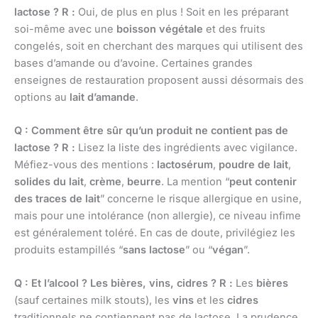
lactose ?
R :
Oui, de plus en plus ! Soit en les préparant
soi-même avec une
boisson végétale
et des fruits
congelés, soit en cherchant des marques qui utilisent des
bases d’amande ou d’avoine. Certaines grandes
enseignes de restauration proposent aussi désormais des
options au
lait d’amande
.
Q : Comment être sûr qu’un produit ne contient pas de
lactose ?
R :
Lisez la liste des ingrédients avec vigilance.
Méfiez-vous des mentions :
lactosérum
,
poudre de lait
,
solides du lait
,
crème
,
beurre
. La mention “
peut contenir
des traces de lait
” concerne le risque allergique en usine,
mais pour une intolérance (non allergie), ce niveau infime
est généralement toléré. En cas de doute, privilégiez les
produits estampillés “
sans lactose
” ou “
végan
”.
Q : Et l’alcool ? Les bières, vins, cidres ?
R :
Les
bières
(sauf certaines milk stouts), les
vins
et les
cidres
traditionnels ne contiennent pas de lactose. La prudence