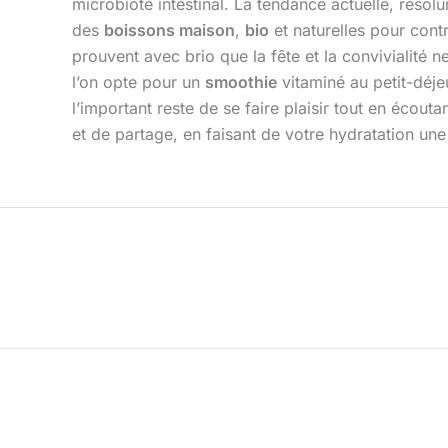
microbiote intestinal. La tendance actuelle, résolum
des
boissons maison
,
bio
et naturelles pour cont
prouvent avec brio que la fête et la convivialité 
l’on opte pour un
smoothie
vitaminé au petit-déje
l’important reste de se faire plaisir tout en éco
et de partage, en faisant de votre hydratation un