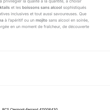
privilégier la qualité à la quantité, à choisir
tails
et les
boissons sans alcool
sophistiqués
atives inclusives et tout aussi savoureuses. Que
ha
à l’apéritif ou un
mojito
sans alcool en soirée,
 gorgée en un moment de fraîcheur, de découverte
RCS Clermont-Ferrand 411006430