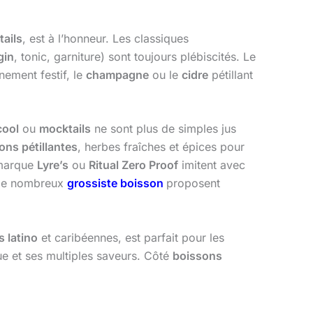
tails
, est à l’honneur. Les classiques
gin
, tonic, garniture) sont toujours plébiscités. Le
énement festif, le
champagne
ou le
cidre
pétillant
cool
ou
mocktails
ne sont plus de simples jus
ons pétillantes
, herbes fraîches et épices pour
 marque
Lyre’s
ou
Ritual Zero Proof
imitent avec
e de nombreux
grossiste boisson
proposent
 latino
et caribéennes, est parfait pour les
que et ses multiples saveurs. Côté
boissons