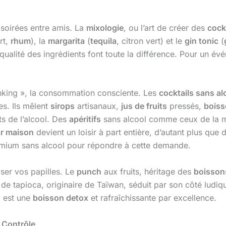
t soirées entre amis. La
mixologie
, ou l’art de créer des
cock
rt,
rhum
), la
margarita
(
tequila
, citron vert) et le
gin tonic
(
a qualité des ingrédients font toute la différence. Pour un év
inking », la consommation consciente. Les
cocktails sans al
es. Ils mêlent
sirops
artisanaux,
jus de fruits
pressés,
boiss
ts de l’alcool. Des
apéritifs
sans alcool comme ceux de la
r maison
devient un loisir à part entière, d’autant plus qu
mium sans alcool pour répondre à cette demande.
er vos papilles. Le
punch
aux fruits, héritage des
boissons
 de tapioca, originaire de Taïwan, séduit par son côté ludi
s, est une
boisson detox
et rafraîchissante par excellence.
n Contrôle