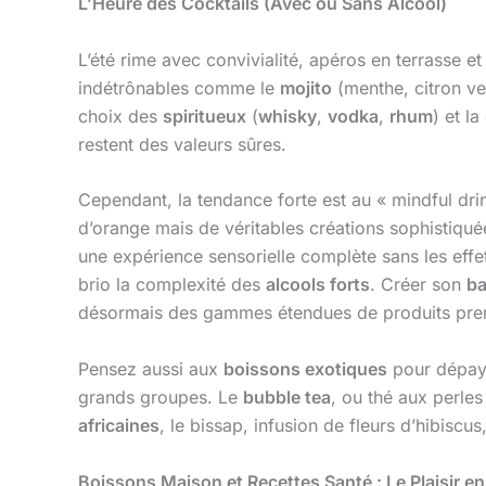
L’Heure des Cocktails (Avec ou Sans Alcool)
L’été rime avec convivialité, apéros en terrasse e
indétrônables comme le
mojito
(menthe, citron ve
choix des
spiritueux
(
whisky
,
vodka
,
rhum
) et l
restent des valeurs sûres.
Cependant, la tendance forte est au « mindful dr
d’orange mais de véritables créations sophistiqué
une expérience sensorielle complète sans les effe
brio la complexité des
alcools forts
. Créer son
ba
désormais des gammes étendues de produits pre
Pensez aussi aux
boissons exotiques
pour dépays
grands groupes. Le
bubble tea
, ou thé aux perles
africaines
, le bissap, infusion de fleurs d’hibiscu
Boissons Maison et Recettes Santé : Le Plaisir e