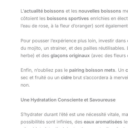
L’
actualité boissons
et les
nouvelles boissons
met
côtoient les
boissons sportives
enrichies en élect
l’eau de rose, à la fleur d’oranger) sont égalemen
Pour pousser l’expérience plus loin, investir dan
du mojito, un strainer, et des pailles réutilisables.
herbe) et des
glaçons originaux
(avec des fleurs o
Enfin, n’oubliez pas le
pairing boisson mets
. Un
c
sec et fruité ou un
cidre
brut s’accordera à merveil
non.
Une Hydratation Consciente et Savoureuse
S’hydrater durant l’été est une nécessité vitale, m
possibilités sont infinies, des
eaux aromatisées
le