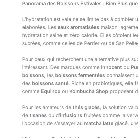
Panorama des Boissons Estivales : Bien Plus que
L’hydratation estivale ne se limite pas à combler 
élaborées. Les
eaux aromatisées
maison, agrémen
hydratation saine et zéro calorie. Elles côtoient l
sucrées, comme celles de Perrier ou de San Pelleg
Pour ceux qui recherchent une alternative plus sub
intéressant. Des marques comme
Innocent
ou
Pu
boissons
, les
boissons fermentées
connaissent u
des
boissons santé
. Riche en probiotiques, elle 
comme
Equinox
ou
Kombucha Shop
proposent de
Pour les amateurs de
thés glacés
, la solution va 
de
tisanes
ou d’
infusions
fruitées comme la vervei
l’occasion de s’essayer au
matcha latte
glacé, un