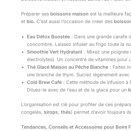
Préparer ses
boissons maison
est la meilleure faç
et
bio
. C’est aussi l’occasion de créer des
boisso
Eau Détox Boostée
: Dans une grande carafe d’
concombre. Laissez infuser au frigo toute la n
Smoothie Vert Hydratant
: Mixez une poignée d
électrolytes). Un concentré de vitamines pour
Thé Glacé Maison au Pêche Blanche
: Faites i
une branche de thym. Sucrez légèrement avec
Cold Brew Café
: Cette méthode de infusion à 
Diluez-le avec de l’eau et de la glace pour un
b
L’organisation est clé pour profiter de ces prépa
congelés,
sirops
,
thés
) permet d’avoir toujours 
Tendances, Conseils et Accessoires pour Boire F