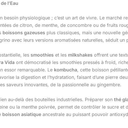
 de l’Eau
un besoin physiologique ; c’est un art de vivre. Le marché r
tées de citron, de menthe, de concombre ou de fruits roug
es
boissons gazeuses
plus classiques, mais une nouvelle g
rino avec leurs versions aromatisées naturelles, séduit un 
stantielle, les
smoothies
et les
milkshakes
offrent une text
ra Vida
ont démocratisé les smoothies pressés à froid, riche
n essor remarquable. Le
kombucha
, cette boisson pétillan
favorise la digestion et l’hydratation, faisant d’une pierre 
s saveurs innovantes, de la passionnelle au gingembre.
bien au-delà des bouteilles industrielles. Préparer son
thé gl
ne ou la menthe poivrée, permet de contrôler le sucre et d’
e
boisson asiatique
ancestrale au puissant pouvoir antioxyd