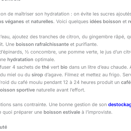
on de maîtriser son hydratation : on évite les sucres ajoutés,
ns véganes
et
naturelles
. Voici quelques
idées boisson
et
r
eau, ajoutez des tranches de citron, du gingembre râpé, qu
uit. Une
boisson rafraîchissante
et purifiante.
’épinards, ½ concombre, une pomme verte, le jus d’un citr
 une
hydratation
optimale.
nfuser 4 sachets de
thé
vert
bio
dans un litre d’eau chaude.
 du miel ou du
sirop
d’agave. Filmez et mettez au frigo. Se
froid du café moulu pendant 12 à 24 heures produit un
café
oisson sportive
naturelle avant l’effort.
rations sans contrainte. Une bonne gestion de son
destockag
de quoi préparer une
boisson estivale
à l’improviste.
uté