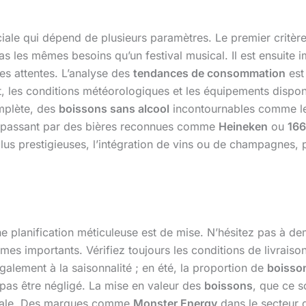
iale qui dépend de plusieurs paramètres. Le premier critèr
s les mêmes besoins qu’un festival musical. Il est ensuite i
s attentes. L’analyse des
tendances de consommation
est 
les conditions météorologiques et les équipements disponib
mplète, des
boissons sans alcool
incontournables comme l
 passant par des bières reconnues comme
Heineken
ou
16
plus prestigieuses, l’intégration de vins ou de champagnes
ne planification méticuleuse est de mise. N’hésitez pas à d
mes importants. Vérifiez toujours les conditions de livrais
alement à la saisonnalité ; en été, la proportion de
boisson
pas être négligé. La mise en valeur des
boissons
, que ce s
lobale. Des marques comme
Monster Energy
dans le secteur