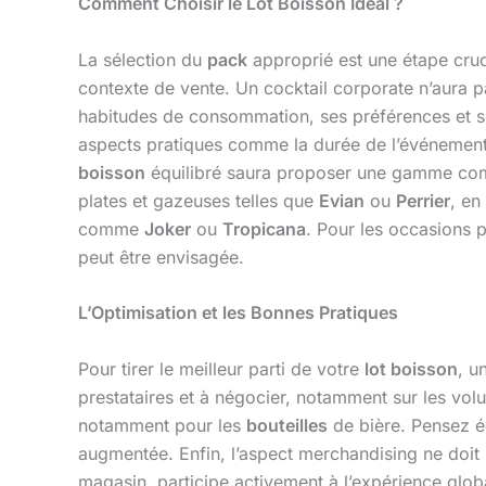
Comment Choisir le Lot Boisson Idéal ?
La sélection du
pack
approprié est une étape cruc
contexte de vente. Un cocktail corporate n’aura pa
habitudes de consommation, ses préférences et se
aspects pratiques comme la durée de l’événement, 
boisson
équilibré saura proposer une gamme co
plates et gazeuses telles que
Evian
ou
Perrier
, en
comme
Joker
ou
Tropicana
. Pour les occasions 
peut être envisagée.
L’Optimisation et les Bonnes Pratiques
Pour tirer le meilleur parti de votre
lot boisson
, u
prestataires et à négocier, notamment sur les volu
notamment pour les
bouteilles
de bière. Pensez ég
augmentée. Enfin, l’aspect merchandising ne doit 
magasin, participe activement à l’expérience g