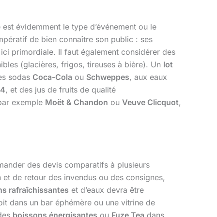
e est évidemment le type d’événement ou le
mpératif de bien connaître son public : ses
ici primordiale. Il faut également considérer des
les (glacières, frigos, tireuses à bière). Un
lot
es sodas
Coca-Cola
ou
Schweppes
, aux eaux
64
, et des jus de fruits de qualité
, par exemple
Moët & Chandon
ou
Veuve Clicquot
,
emander des devis comparatifs à plusieurs
on et de retour des invendus ou des consignes,
s rafraîchissantes
et d’eaux devra être
oit dans un bar éphémère ou une vitrine de
 des
boissons énergisantes
ou
Fuze Tea
dans