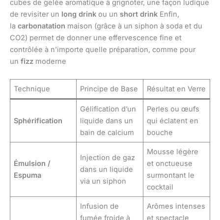
cubes de gelée aromatique à grignoter, une façon ludique
de revisiter un
long drink
ou un
short drink
Enfin,
la
carbonatation
maison (grâce à un siphon à soda et du
CO2) permet de donner une effervescence fine et
contrôlée à n’importe quelle préparation, comme pour
un
fizz
moderne
Technique
Principe de Base
Résultat en Verre
Gélification d’un
Perles ou œufs
Sphérification
liquide dans un
qui éclatent en
bain de calcium
bouche
Mousse légère
Injection de gaz
Émulsion /
et onctueuse
dans un liquide
Espuma
surmontant le
via un siphon
cocktail
Infusion de
Arômes intenses
fumée froide à
et spectacle