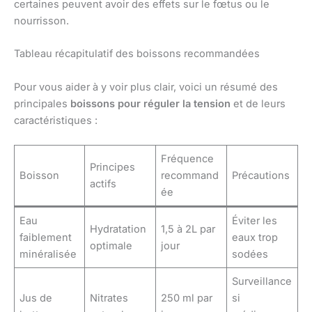
certaines peuvent avoir des effets sur le fœtus ou le
nourrisson.
Tableau récapitulatif des boissons recommandées
Pour vous aider à y voir plus clair, voici un résumé des
principales
boissons pour réguler la tension
et de leurs
caractéristiques :
Fréquence
Principes
Boisson
recommand
Précautions
actifs
ée
Eau
Éviter les
Hydratation
1,5 à 2L par
faiblement
eaux trop
optimale
jour
minéralisée
sodées
Surveillance
Jus de
Nitrates
250 ml par
si