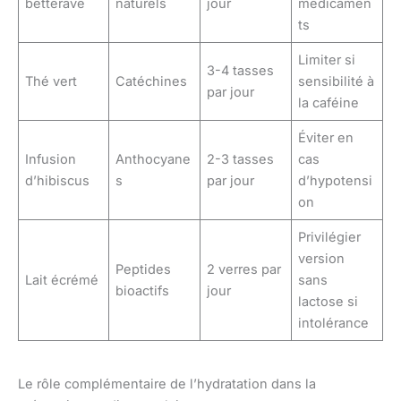
betterave
naturels
jour
médicamen
ts
Limiter si
3-4 tasses
Thé vert
Catéchines
sensibilité à
par jour
la caféine
Éviter en
Infusion
Anthocyane
2-3 tasses
cas
d’hibiscus
s
par jour
d’hypotensi
on
Privilégier
version
Peptides
2 verres par
Lait écrémé
sans
bioactifs
jour
lactose si
intolérance
Le rôle complémentaire de l’hydratation dans la