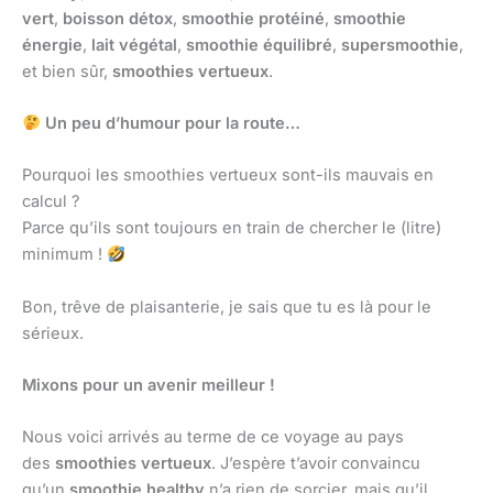
vert
,
boisson détox
,
smoothie protéiné
,
smoothie
énergie
,
lait végétal
,
smoothie équilibré
,
supersmoothie
,
et bien sûr,
smoothies vertueux
.
Un peu d’humour pour la route…
Pourquoi les smoothies vertueux sont-ils mauvais en
calcul ?
Parce qu’ils sont toujours en train de chercher le (litre)
minimum !
Bon, trêve de plaisanterie, je sais que tu es là pour le
sérieux.
Mixons pour un avenir meilleur !
Nous voici arrivés au terme de ce voyage au pays
des
smoothies vertueux
. J’espère t’avoir convaincu
qu’un
smoothie healthy
n’a rien de sorcier, mais qu’il