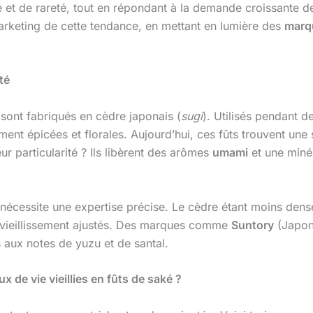
e et de rareté, tout en répondant à la demande croissante d
rketing de cette tendance, en mettant en lumière des
marq
té
 sont fabriqués en cèdre japonais (
sugi
). Utilisés pendant d
nt épicées et florales. Aujourd’hui, ces fûts trouvent une 
 particularité ? Ils libèrent des arômes
umami
et une minér
ts nécessite une expertise précise. Le cèdre étant moins dense
de vieillissement ajustés. Des marques comme
Suntory
(Japon
 aux notes de yuzu et de santal.
 de vie vieillies en fûts de saké ?