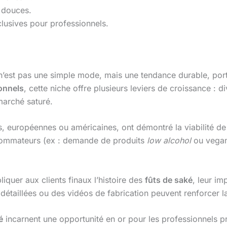
 douces.
lusives pour professionnels.
’est pas une simple mode, mais une tendance durable, porté
onnels
, cette niche offre plusieurs leviers de croissance : d
 marché saturé.
es, européennes ou américaines, ont démontré la viabilité 
nsommateurs (ex : demande de produits
low alcohol
ou vegan)
liquer aux clients finaux l’histoire des
fûts de saké
, leur im
étaillées ou des vidéos de fabrication peuvent renforcer la 
é
incarnent une opportunité en or pour les professionnels prêt