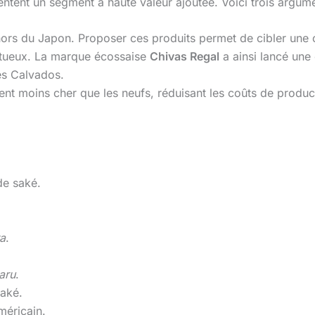
entent un segment à haute valeur ajoutée. Voici trois argume
hors du Japon. Proposer ces produits permet de cibler une 
ritueux. La marque écossaise
Chivas Regal
a ainsi lancé une é
es Calvados.
ent moins cher que les neufs, réduisant les coûts de produc
 de saké.
ra
.
taru
.
saké.
méricain.