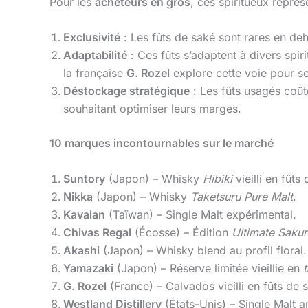
Pour les
acheteurs en gros
, ces spiritueux représ
Exclusivité
: Les fûts de saké sont rares en de
Adaptabilité
: Ces fûts s’adaptent à divers spi
la française
G. Rozel
explore cette voie pour s
Déstockage stratégique
: Les fûts usagés coût
souhaitant optimiser leurs marges.
10 marques incontournables sur le marché
Suntory
(Japon) – Whisky
Hibiki
vieilli en fûts
Nikka
(Japon) – Whisky
Taketsuru Pure Malt
.
Kavalan
(Taïwan) – Single Malt expérimental.
Chivas Regal
(Écosse) – Édition
Ultimate Saku
Akashi
(Japon) – Whisky blend au profil floral.
Yamazaki
(Japon) – Réserve limitée vieillie en
G. Rozel
(France) – Calvados vieilli en fûts de 
Westland Distillery
(États-Unis) – Single Malt a