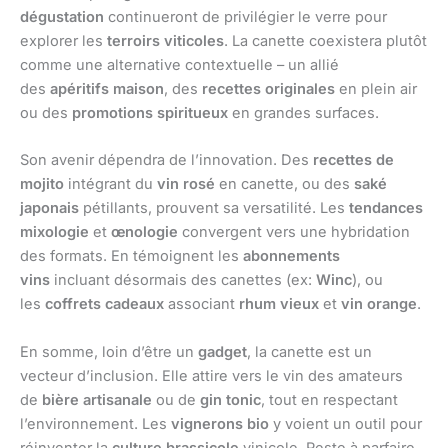
dégustation
continueront de privilégier le verre pour
explorer les
terroirs viticoles
. La canette coexistera plutôt
comme une alternative contextuelle – un allié
des
apéritifs maison
, des
recettes originales
en plein air
ou des
promotions spiritueux
en grandes surfaces.
Son avenir dépendra de l’innovation. Des
recettes de
mojito
intégrant du
vin rosé
en canette, ou des
saké
japonais
pétillants, prouvent sa versatilité. Les
tendances
mixologie
et
œnologie
convergent vers une hybridation
des formats. En témoignent les
abonnements
vins
incluant désormais des canettes (ex:
Winc
), ou
les
coffrets cadeaux
associant
rhum vieux
et
vin orange
.
En somme, loin d’être un
gadget
, la canette est un
vecteur d’inclusion. Elle attire vers le vin des amateurs
de
bière artisanale
ou de
gin tonic
, tout en respectant
l’environnement. Les
vignerons bio
y voient un outil pour
réinventer la
culture brassicole
vinicole. Reste à parfaire