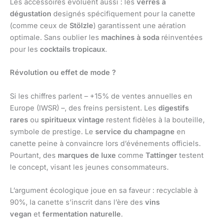
Les accessoires évoluent aussi : les
verres à
dégustation
designés spécifiquement pour la canette
(comme ceux de
Stölzle
) garantissent une aération
optimale. Sans oublier les
machines à soda
réinventées
pour les
cocktails tropicaux
.
Révolution ou effet de mode ?
Si les chiffres parlent – +15% de ventes annuelles en
Europe (IWSR) –, des freins persistent. Les
digestifs
rares
ou
spiritueux vintage
restent fidèles à la bouteille,
symbole de prestige. Le
service du champagne
en
canette peine à convaincre lors d’événements officiels.
Pourtant, des
marques de luxe
comme
Tattinger
testent
le concept, visant les jeunes consommateurs.
L’argument écologique joue en sa faveur : recyclable à
90%, la canette s’inscrit dans l’ère des
vins
vegan
et
fermentation naturelle
.