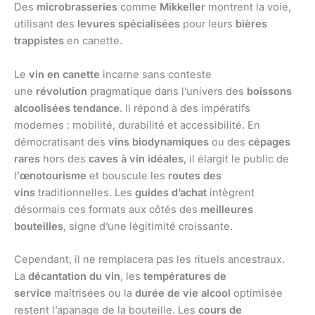
Des
microbrasseries
comme
Mikkeller
montrent la voie,
utilisant des
levures spécialisées
pour leurs
bières
trappistes
en canette.
Le
vin en canette
incarne sans conteste
une
révolution
pragmatique dans l’univers des
boissons
alcoolisées tendance
. Il répond à des impératifs
modernes : mobilité, durabilité et accessibilité. En
démocratisant des
vins biodynamiques
ou des
cépages
rares
hors des
caves à vin idéales
, il élargit le public de
l’
œnotourisme
et bouscule les
routes des
vins
traditionnelles. Les
guides d’achat
intègrent
désormais ces formats aux côtés des
meilleures
bouteilles
, signe d’une légitimité croissante.
Cependant, il ne remplacera pas les rituels ancestraux.
La
décantation du vin
, les
températures de
service
maîtrisées ou la
durée de vie alcool
optimisée
restent l’apanage de la bouteille. Les
cours de